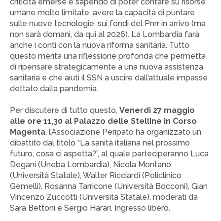
criticità emerse e sapendo di poter contare su risorse
umane molto limitate, avere la capacità di puntare
sulle nuove tecnologie, sui fondi del Pnrr in arrivo (ma
non sarà domani, da qui al 2026). La Lombardia farà
anche i conti con la nuova riforma sanitaria. Tutto
questo merita una riflessione profonda che permetta
di ripensare strategicamente a una nuova assistenza
sanitaria e che aiuti il SSN a uscire dall’attuale impasse
dettato dalla pandemia.
Per discutere di tutto questo,
Venerdì 27 maggio
alle ore 11,30 al Palazzo delle Stelline in Corso
Magenta
, l’Associazione Peripato ha organizzato un
dibattito dal titolo “La sanità italiana nel prossimo
futuro, cosa ci aspetta?”, al quale parteciperanno Luca
Degani (Uneba Lombardia), Nicola Montano
(Università Statale), Walter Ricciardi (Policlinico
Gemelli), Rosanna Tarricone (Università Bocconi), Gian
Vincenzo Zuccotti (Università Statale), moderati da
Sara Bettoni e Sergio Harari. Ingresso libero.