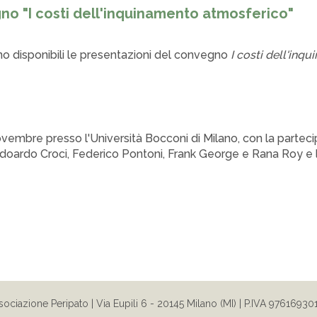
no "I costi dell'inquinamento atmosferico"
o disponibili le presentazioni del convegno
I costi dell'in
ovembre presso l'Università Bocconi di Milano, con la partecip
doardo Croci, Federico Pontoni, Frank George e Rana Roy e 
sociazione Peripato
|
Via Eupili 6 - 20145 Milano (MI) | P.IVA 97616930