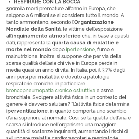
RESPIRARE CON LA BOCCA
500mila morti premature all’anno in Europa, che
salgono a 6 milioni se si considera tutto il mondo. A
tanto ammontano, secondo l’
Organizzazione
Mondiale della Sanità
, le vittime dell’esposizione
all’
inquinamento atmosferico
che, in base a questi
dati, rappresenta la
quarta causa di malattie e
morte nel mondo
dopo
ipertensione
, fumo e
malnutrizione. Inoltre, si suppone che per via della
scarsa qualità dell’aria chi vive in Europa perda in
media quasi un anno di vita. In Italia, poi, il 3,7% degli
anni persi per
malattia
è dovuto a patologie
respiratorie croniche, in particolare
broncopneumopatia cronico ostruttiva
e asma
bronchiale. Svolgere attività fisica in un contesto del
genere è davvero salutare? “L’attività fisica determina
iperventilazione
, in quanto comporta uno scambio
d’aria superiore al normale. Così, se la qualità dell’aria è
scarsa si introduce nell’organismo una maggiore
quantità di sostanze inquinanti, aumentando i rischi di
sviluppare malattie cardiovascolari e respiratorie.