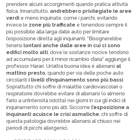
prendere alcuni accorgimenti quando pratica attività
fisica. Innanzitutto,
andrebbero privilegiate le aree
verdi
e meno inquinate, come i parchi, evitando
invece le
zone più trafficate
e tenendosi sempre il
più possibile alla larga dalle auto per limitare
l’esposizione diretta agli inquinanti. “Bisognerebbe
tenersi
lontani anche dalle aree in cui ci sono
edifici molto alti
, dove le sostanze nocive tendono
ad accumularsi per il minor ricambio d’aria” aggiunge il
professor Harari. Un’altra buona idea è allenarsi
al
mattino presto
, quando per via delle poche auto
circolanti
i livelli d’inquinamento sono più bassi
.
Soprattutto chi soffre di malattie cardiovascolari o
respiratorie dovrebbe evitare di allenarsi (o almeno
farlo a un’intensità ridotta) nei giorni in cui gli indici di
inquinamento sono più alti. Siccome
l’esposizione a
inquinanti acuisce le crisi asmatiche
, chi soffre di
questa patologia dovrebbe allenarsi al chiuso nei
periodi di picchi allergenici.