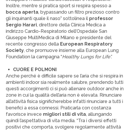
Inoltre, mentre si pratica sport si respira spesso a
bocca aperta
, bypassando un filtro prezioso contro
gli inquinanti quale il naso” sottolinea il
professor
Sergio Harari
, direttore della Clinica Medica a
indirizzo Cardio-Respiratorio dell’Ospedale San
Giuseppe MultiMedica di Milano e presidente del
recente congresso della
European Respiratory
Society
, che promuove insieme alla European Lung
Foundation la campagna “
Healthy Lungs for Life”.
CUORE E POLMONI
Anche perché è difficile sapere se l’aria che si respira in
ambienti indoor sia realmente salubre, prendendo tutti
questi accorgimenti ci si può allenare outdoor anche in
zone in cui la qualità dell’aria non è elevata. Rinunciare
all’attività fisica significherebbe infatti rinunciare a tutti i
benefici a essa connessi. Praticarla con costanza
favorisce invece
migliori stili di vita
, allungando
quindi l’aspettativa di vita media. “Tra i diversi effetti
positivi che comporta, svolgere regolarmente attività